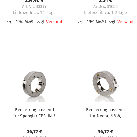
234,96 €
2,34 €
Art.Nr.: 33399
Art.Nr.: 31035
Lieferzeit:
ca. 1-2 Tage
Lieferzeit:
ca. 1-2 Tage
zzgl. 19% MwSt. zzgl.
Versand
zzgl. 19% MwSt. zzgl.
Versand
Becherring passend
Becherring passend
für Spengler FB3, IN 3
für Necta, N&W,
Wittenborg Serie
7600, 800
36,72 €
36,72 €