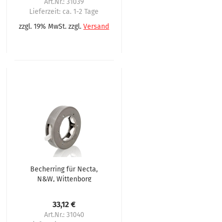
Art.Nr.: 31039
Lieferzeit:
ca. 1-2 Tage
zzgl. 19% MwSt. zzgl.
Versand
Becherring für Necta,
N&W, Wittenborg
Serie 2800, 1850
33,12 €
Art.Nr.: 31040