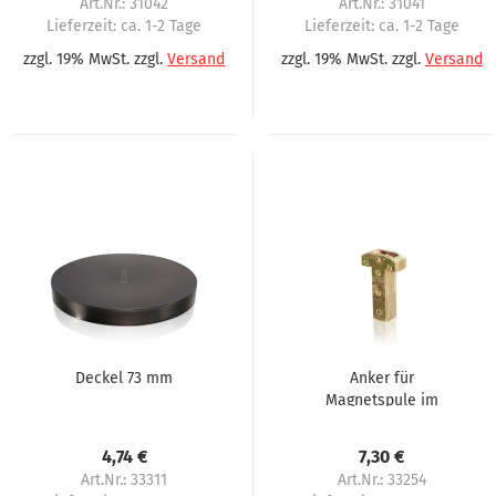
Art.Nr.: 31042
Art.Nr.: 31041
Lieferzeit:
ca. 1-2 Tage
Lieferzeit:
ca. 1-2 Tage
zzgl. 19% MwSt. zzgl.
Versand
zzgl. 19% MwSt. zzgl.
Versand
Deckel 73 mm
Anker für
Magnetspule im
Becherring
4,74 €
7,30 €
Art.Nr.: 33311
Art.Nr.: 33254