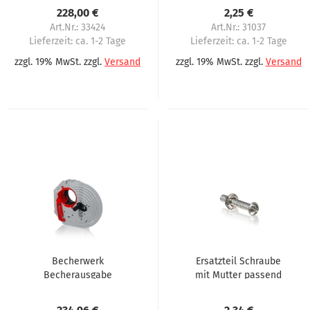
80 mm Bechergröße
Spengler IN3, FB3
228,00 €
2,25 €
Art.Nr.: 33424
Art.Nr.: 31037
Lieferzeit:
ca. 1-2 Tage
Lieferzeit:
ca. 1-2 Tage
zzgl. 19% MwSt. zzgl.
Versand
zzgl. 19% MwSt. zzgl.
Versand
Becherwerk
Ersatzteil Schraube
Becherausgabe
mit Mutter passend
passend für Sielaff 70
für Becherring
mm