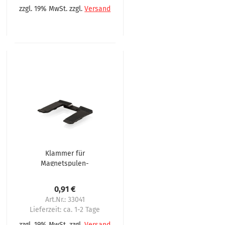
zzgl. 19% MwSt. zzgl.
Versand
Klammer für
Magnetspulen-
Fixierung im
Becherring
0,91 €
Art.Nr.: 33041
Lieferzeit:
ca. 1-2 Tage
zzgl. 19% MwSt. zzgl.
Versand