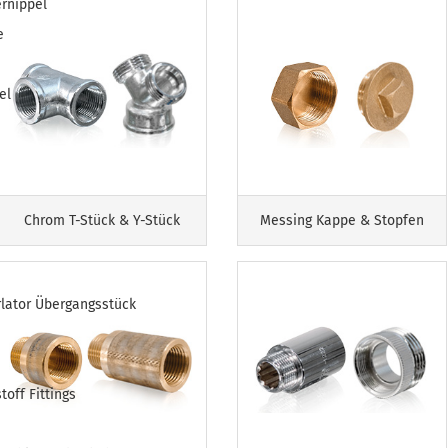
rnippel
e
el
Chrom T-Stück & Y-Stück
Messing Kappe & Stopfen
lator Übergangsstück
off Fittings