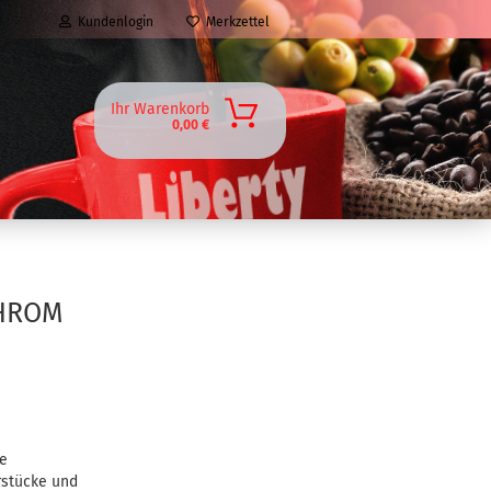
Kundenlogin
Merkzettel
Ihr Warenkorb
0,00 €
CHROM
ie
rstücke und