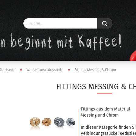
»
»
Startseite
Wasseranschlussteile
Fittings Messing & Chrom
FITTINGS MESSING & 
Konto erstellen
Passwort vergessen?
Fittings aus dem Material
Messing und Chrom
In dieser Kategorie finden S
Verbindungsstücke, Reduzie