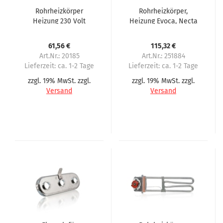
Rohrheizkörper
Rohrheizkörper,
Heizung 230 Volt
Heizung Evoca, Necta
passend für Servomat
N&W Koro, Korinto,
Steigler, Rhea ECO, SM
Brio
61,56 €
115,32 €
Art.Nr.: 20185
Art.Nr.: 251884
Lieferzeit:
ca. 1-2 Tage
Lieferzeit:
ca. 1-2 Tage
zzgl. 19% MwSt. zzgl.
zzgl. 19% MwSt. zzgl.
Versand
Versand