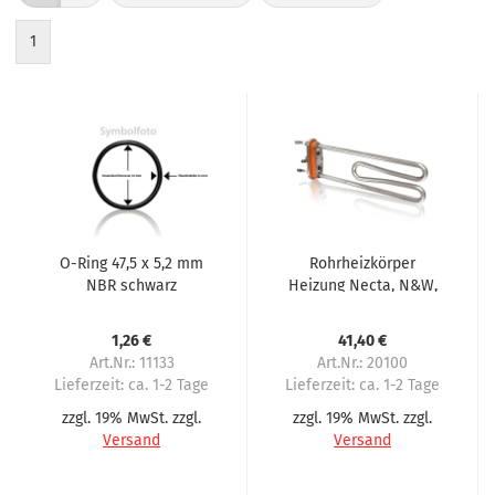
1
O-Ring 47,5 x 5,2 mm
Rohrheizkörper
NBR schwarz
Heizung Necta, N&W,
Rohrheizkörper,
Wittenborg FB2800,
Heizung für Spengler,
FB1850, FB800
1,26 €
41,40 €
Bistro
Art.Nr.: 11133
Art.Nr.: 20100
Lieferzeit:
ca. 1-2 Tage
Lieferzeit:
ca. 1-2 Tage
zzgl. 19% MwSt. zzgl.
zzgl. 19% MwSt. zzgl.
Versand
Versand