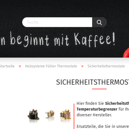
»
»
Startseite
Heizsysteme Fühler Thermostate
Sicherheitsthermostate
SICHERHEITSTHERMOS
Konto erstellen
Passwort vergessen?
Hier finden Sie
Sicherheits
Temperaturbegrenzer
für I
diverser Hersteller.
Ersatzteile, die Sie in unser