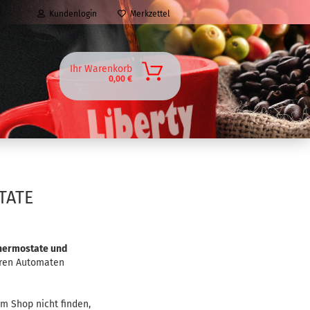
Kundenlogin
Merkzettel
Ihr Warenkorb
0,00 €
TATE
thermostate und
hren Automaten
em Shop nicht finden,