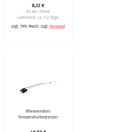
8,22 €
Art.Nr.: 25040
Lieferzeit:
ca. 1-2 Tage
zzgl. 19% MwSt. zzgl.
Versand
Rheavendors
Temperaturbegrenzer
STB121°C Cino Barista
ELE0003026CL