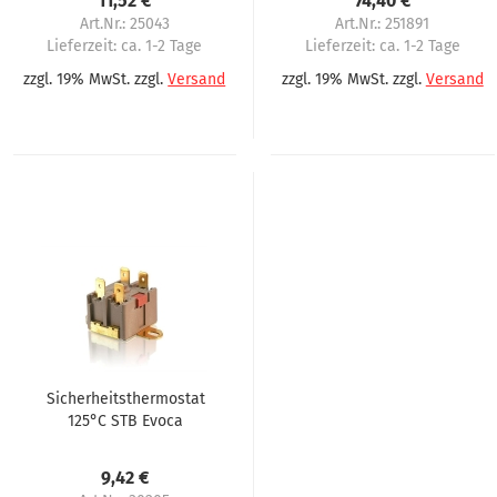
11,52 €
74,40 €
Steigler
Opera
Art.Nr.: 25043
Art.Nr.: 251891
Lieferzeit:
ca. 1-2 Tage
Lieferzeit:
ca. 1-2 Tage
zzgl. 19% MwSt. zzgl.
Versand
zzgl. 19% MwSt. zzgl.
Versand
Sicherheitsthermostat
125°C STB Evoca
Necta N&W
Wittenborg Zanussi
9,42 €
Astro Brio