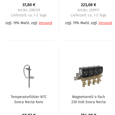
FB7300, FB7600
37,80 €
223,08 €
Art.Nr.: 298129
Art.Nr.: 259917
automaten
Lieferzeit:
ca. 1-2 Tage
Lieferzeit:
ca. 1-2 Tage
zzgl. 19% MwSt. zzgl.
Versand
zzgl. 19% MwSt. zzgl.
Versand
Temperaturfühler NTC
Magnetventil 4-fach
Evoca Necta Koro
230 Volt Evoca Necta
Korinto Brio
N&W Koro, Korinto