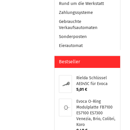
Rund um die Werkstatt
Zahlungssysteme
Gebrauchte
Verkaufsautomaten
Sonderposten
Eierautomat
Bestseller
Rielda Schlüssel
AE045C für Evoca
5,01 €
Evoca O-Ring
Modulplatte FB7100
ES7100 ES7300
Venezia, Brio, Colibri,
Koro