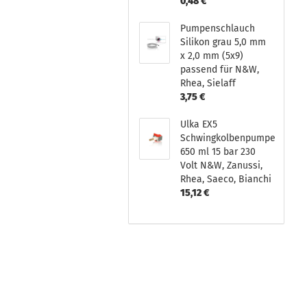
0,48 €
Pumpenschlauch
Silikon grau 5,0 mm
x 2,0 mm (5x9)
passend für N&W,
Rhea, Sielaff
3,75 €
Ulka EX5
Schwingkolbenpumpe
650 ml 15 bar 230
Volt N&W, Zanussi,
Rhea, Saeco, Bianchi
15,12 €