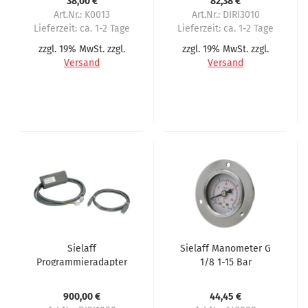
38,00 €
82,38 €
im Außenbereich
Art.Nr.: K0013
Art.Nr.: DIRI3010
Lieferzeit:
ca. 1-2 Tage
Lieferzeit:
ca. 1-2 Tage
zzgl. 19% MwSt. zzgl.
zzgl. 19% MwSt. zzgl.
Versand
Versand
Sielaff
Sielaff Manometer G
Programmieradapter
1/8 1-15 Bar
für nahezu alle
Automaten als
900,00 €
44,45 €
Vollversion