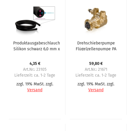
Produktausgabeschlauch
Drehschieberpumpe
Silikon schwarz 6,0 mm x
Flügelzellenpumpe PA
3,0 mm (6x12) passend
104 max.150 Liter pro
für Sielaff CIS CVS
Stunde
4,35 €
59,80 €
Art.Nr.: 23105
Art.Nr.: 21671
Lieferzeit:
ca. 1-2 Tage
Lieferzeit:
ca. 1-2 Tage
zzgl. 19% MwSt. zzgl.
zzgl. 19% MwSt. zzgl.
Versand
Versand