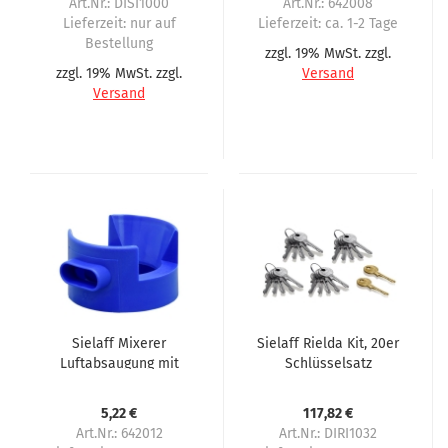
Art.Nr.: DISI1000
Art.Nr.: 642008
Lieferzeit:
nur auf
Lieferzeit:
ca. 1-2 Tage
Bestellung
zzgl. 19% MwSt. zzgl.
zzgl. 19% MwSt. zzgl.
Versand
Versand
Sielaff Mixerer
Sielaff Rielda Kit, 20er
Luftabsaugung mit
Schlüsselsatz
Aussparung, blau
5,22 €
117,82 €
Art.Nr.: 642012
Art.Nr.: DIRI1032