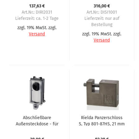
Automaten
137,63 €
316,00 €
eingeschränkte
Art.Nr.: DIRI2031
Art.Nr.: DISI1001
Version
Lieferzeit:
ca. 1-2 Tage
Lieferzeit:
nur auf
Bestellung
zzgl. 19% MwSt. zzgl.
Versand
zzgl. 19% MwSt. zzgl.
Versand
Abschließbare
Rielda Panzerschloss
Außensteckdose - für
S, Typ 801-87HS, 21 mm
Vending-Automaten
Öffnung für Sielaff 1.
mit 90° Winkelstecker
Serie