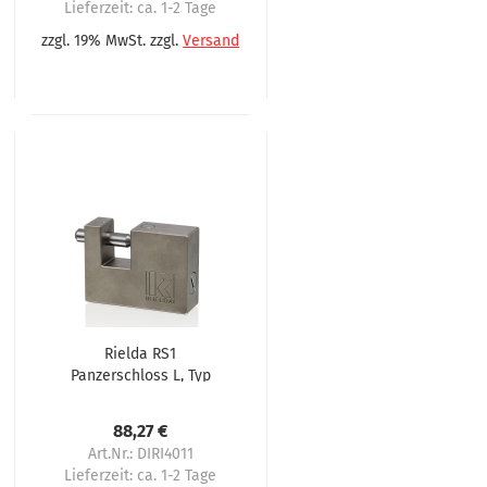
Lieferzeit:
ca. 1-2 Tage
zzgl. 19% MwSt. zzgl.
Versand
Rielda RS1
Panzerschloss L, Typ
801-95RS1, 27 mm
Öffnung für Evoca
88,27 €
Art.Nr.: DIRI4011
Lieferzeit:
ca. 1-2 Tage