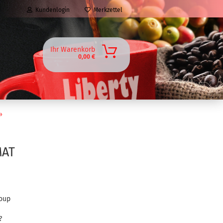
Kundenlogin
Merkzettel
Ihr Warenkorb
0,00 €
»
MAT
roup
?