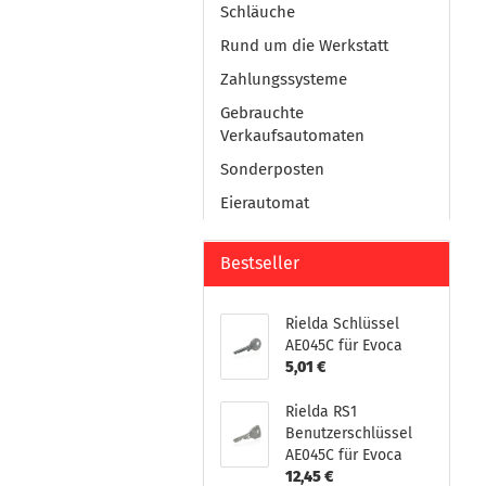
Schläuche
Rund um die Werkstatt
Zahlungssysteme
Gebrauchte
Verkaufsautomaten
Sonderposten
Eierautomat
Bestseller
Rielda Schlüssel
AE045C für Evoca
5,01 €
Rielda RS1
Benutzerschlüssel
AE045C für Evoca
12,45 €