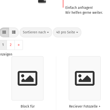
Einfach anfragen!
Wir helfen gerne weiter.
gen
Sortieren nach
40 pro Seite
1
2
»
nzeigen
automaten
alautomaten anzeigen
l)
Block für
Reciever Fotozelle +