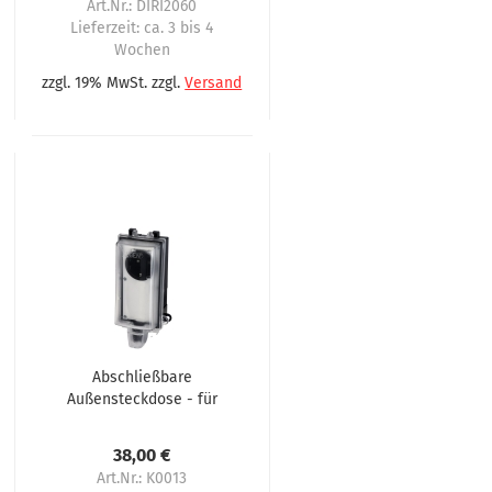
Art.Nr.: DIRI2060
Lieferzeit:
ca. 3 bis 4
Wochen
zzgl. 19% MwSt. zzgl.
Versand
Abschließbare
Außensteckdose - für
Vending-Automaten
mit 90° Winkelstecker
38,00 €
im Außenbereich
Art.Nr.: K0013