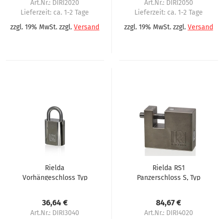
Art.Nr.: DIRI2020
Art.Nr.: DIRI2050
Lieferzeit:
ca. 1-2 Tage
Lieferzeit:
ca. 1-2 Tage
zzgl. 19% MwSt. zzgl.
Versand
zzgl. 19% MwSt. zzgl.
Versand
Rielda
Rielda RS1
Vorhängeschloss Typ
Panzerschloss S, Typ
900-31.5/15 für Evoca
801-87RS1, 21 mm
1. Serie
Öffnung für Evoca
36,64 €
84,67 €
Art.Nr.: DIRI3040
Art.Nr.: DIRI4020