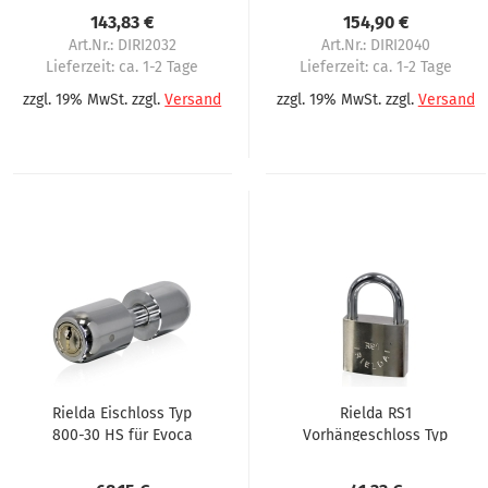
143,83 €
154,90 €
Art.Nr.: DIRI2032
Art.Nr.: DIRI2040
Lieferzeit:
ca. 1-2 Tage
Lieferzeit:
ca. 1-2 Tage
zzgl. 19% MwSt. zzgl.
Versand
zzgl. 19% MwSt. zzgl.
Versand
Rielda Eischloss Typ
Rielda RS1
800-30 HS für Evoca
Vorhängeschloss Typ
1. Serie
900-50/29RS1 für
Evoca 2. Serie