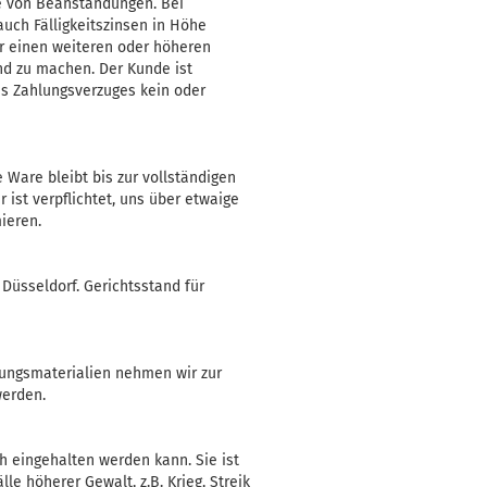
le von Beanstandungen. Bei
auch Fälligkeitszinsen in Höhe
ir einen weiteren oder höheren
nd zu machen. Der Kunde ist
es Zahlungsverzuges kein oder
 Ware bleibt bis zur vollständigen
ist verpflichtet, uns über etwaige
ieren.
 Düsseldorf. Gerichtsstand für
kungsmaterialien nehmen wir zur
werden.
ch eingehalten werden kann. Sie ist
le höherer Gewalt, z.B. Krieg, Streik