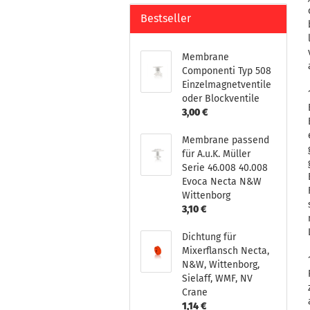
Bestseller
Membrane
Componenti Typ 508
Einzelmagnetventile
oder Blockventile
3,00 €
Membrane passend
für A.u.K. Müller
Serie 46.008 40.008
Evoca Necta N&W
Wittenborg
3,10 €
Dichtung für
Mixerflansch Necta,
N&W, Wittenborg,
Sielaff, WMF, NV
Crane
1,14 €