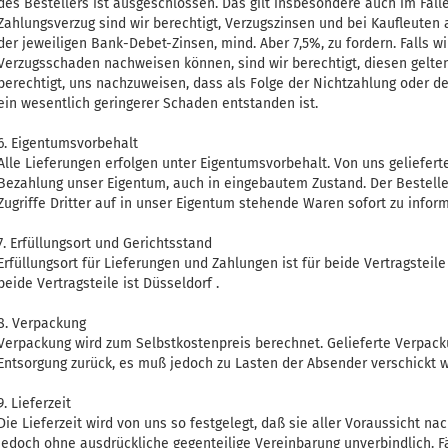
des Bestellers ist ausgeschlossen. Das gilt insbesondere auch im Fal
Zahlungsverzug sind wir berechtigt, Verzugszinsen und bei Kaufleuten 
der jeweiligen Bank-Debet-Zinsen, mind. Aber 7,5%, zu fordern. Falls w
Verzugsschaden nachweisen können, sind wir berechtigt, diesen gelte
berechtigt, uns nachzuweisen, dass als Folge der Nichtzahlung oder d
ein wesentlich geringerer Schaden entstanden ist.
6. Eigentumsvorbehalt
Alle Lieferungen erfolgen unter Eigentumsvorbehalt. Von uns gelieferte
Bezahlung unser Eigentum, auch in eingebautem Zustand. Der Besteller 
Zugriffe Dritter auf in unser Eigentum stehende Waren sofort zu inform
7. Erfüllungsort und Gerichtsstand
Erfüllungsort für Lieferungen und Zahlungen ist für beide Vertragsteile
beide Vertragsteile ist Düsseldorf .
8. Verpackung
Verpackung wird zum Selbstkostenpreis berechnet. Gelieferte Verpac
Entsorgung zurück, es muß jedoch zu Lasten der Absender verschickt 
9. Lieferzeit
Die Lieferzeit wird von uns so festgelegt, daß sie aller Voraussicht na
jedoch ohne ausdrückliche gegenteilige Vereinbarung unverbindlich. Fäl