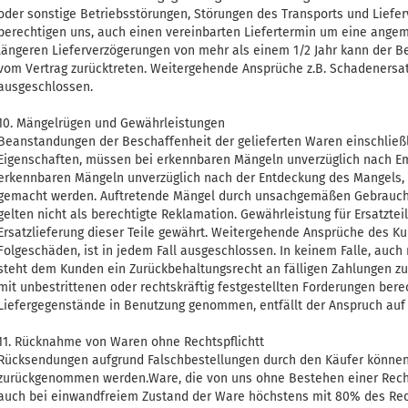
oder sonstige Betriebsstörungen, Störungen des Transports und Liefe
berechtigen uns, auch einen vereinbarten Liefertermin um eine angem
längeren Lieferverzögerungen von mehr als einem 1/2 Jahr kann der Be
vom Vertrag zurücktreten. Weitergehende Ansprüche z.B. Schadenersat
ausgeschlossen.
10. Mängelrügen und Gewährleistungen
Beanstandungen der Beschaffenheit der gelieferten Waren einschließl
Eigenschaften, müssen bei erkennbaren Mängeln unverzüglich nach Emp
erkennbaren Mängeln unverzüglich nach der Entdeckung des Mangels, sc
gemacht werden. Auftretende Mängel durch unsachgemäßen Gebrauch 
gelten nicht als berechtigte Reklamation. Gewährleistung für Ersatzte
Ersatzlieferung dieser Teile gewährt. Weitergehende Ansprüche des K
Folgeschäden, ist in jedem Fall ausgeschlossen. In keinem Falle, auch
steht dem Kunden ein Zurückbehaltungsrecht an fälligen Zahlungen zu.
mit unbestrittenen oder rechtskräftig festgestellten Forderungen ber
Liefergegenstände in Benutzung genommen, entfällt der Anspruch auf
11. Rücknahme von Waren ohne Rechtspflichtt
Rücksendungen aufgrund Falschbestellungen durch den Käufer können
zurückgenommen werden.Ware, die von uns ohne Bestehen einer Rech
auch bei einwandfreiem Zustand der Ware höchstens mit 80% des Re