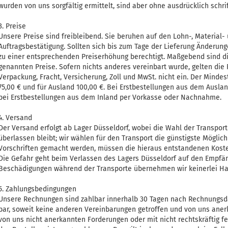
wurden von uns sorgfältig ermittelt, sind aber ohne ausdrücklich schri
3. Preise
Unsere Preise sind freibleibend. Sie beruhen auf den Lohn-, Material
Auftragsbestätigung. Sollten sich bis zum Tage der Lieferung Änderung
zu einer entsprechenden Preiserhöhung berechtigt. Maßgebend sind di
genannten Preise. Sofern nichts anderes vereinbart wurde, gelten die 
Verpackung, Fracht, Versicherung, Zoll und MwSt. nicht ein. Der Mindest
75,00 € und für Ausland 100,00 €. Bei Erstbestellungen aus dem Auslan
bei Erstbestellungen aus dem Inland per Vorkasse oder Nachnahme.
4. Versand
Der Versand erfolgt ab Lager Düsseldorf, wobei die Wahl der Transpor
überlassen bleibt; wir wählen für den Transport die günstigste Möglic
Vorschriften gemacht werden, müssen die hieraus entstandenen Koste
Die Gefahr geht beim Verlassen des Lagers Düsseldorf auf den Empfäng
Beschädigungen während der Transporte übernehmen wir keinerlei Ha
5. Zahlungsbedingungen
Unsere Rechnungen sind zahlbar innerhalb 30 Tagen nach Rechnungsd
bar, soweit keine anderen Vereinbarungen getroffen und von uns aner
von uns nicht anerkannten Forderungen oder mit nicht rechtskräftig 