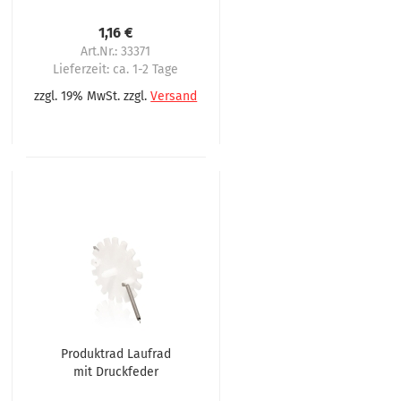
Omnimatic,Gerhardt,Coffetek
1,16 €
Art.Nr.: 33371
Lieferzeit:
ca. 1-2 Tage
zzgl. 19% MwSt. zzgl.
Versand
Produktrad Laufrad
mit Druckfeder
Omnimatik P90,