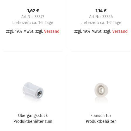
für Mixerflansch für
Omnimatic P90,
Omnimatik, Gerhardt
Bravilor, Bonamat,
1,62 €
1,14 €
Bolero,
Art.Nr.: 33377
Art.Nr.: 33356
Lieferzeit:
ca. 1-2 Tage
Lieferzeit:
ca. 1-2 Tage
zzgl. 19% MwSt. zzgl.
Versand
zzgl. 19% MwSt. zzgl.
Versand
Übergangsstück
Flansch für
Produktbehälter zum
Produktbehälter
Motor Omnimatik P90,
Omnimatik P90,