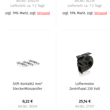
Art.Nr.: 3510214
Art.Nr.: 30239
Lieferzeit:
ca. 1-2 Tage
Lieferzeit:
ca. 1-2 Tage
zzgl. 19% MwSt. zzgl.
Versand
zzgl. 19% MwSt. zzgl.
Versand
k
Stift Kontakt2 mm²
Lüftermotor
SteckerMünzprüfer
Zentrifugal 230 Volt
Warenautomaten
mit Rohrstutzen 35
Evoca Necta
mm passend für
0,22 €
25,14 €
Omnimatik
Omnimatik, Azkoyen
Art.Nr.: 30241
Art.Nr.: 21137