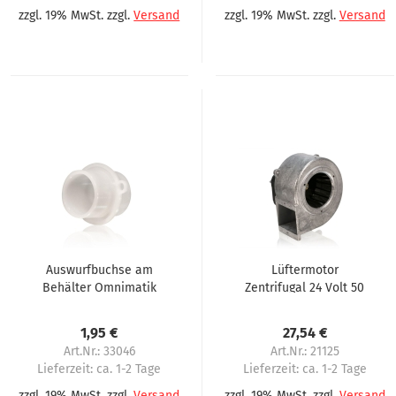
zzgl. 19% MwSt. zzgl.
Versand
zzgl. 19% MwSt. zzgl.
Versand
Auswurfbuchse am
Lüftermotor
Behälter Omnimatik
Zentrifugal 24 Volt 50
P90, Omnimatic P90
Hz Omnimatik,
Servomat Steigler,
1,95 €
27,54 €
Rheavendors
Art.Nr.: 33046
Art.Nr.: 21125
Lieferzeit:
ca. 1-2 Tage
Lieferzeit:
ca. 1-2 Tage
zzgl. 19% MwSt. zzgl.
Versand
zzgl. 19% MwSt. zzgl.
Versand