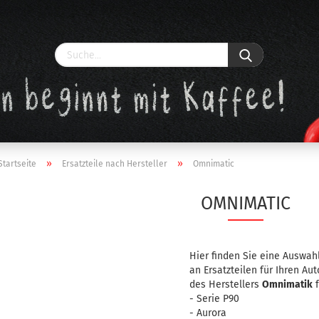
»
»
Startseite
Ersatzteile nach Hersteller
Omnimatic
OMNIMATIC
Konto erstellen
Passwort vergessen?
Hier finden Sie eine Auswah
an Ersatzteilen für Ihren A
des Herstellers
Omnimatik
f
- Serie P90
- Aurora