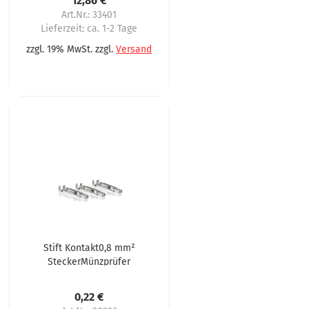
12,86 €
Art.Nr.: 33401
Lieferzeit:
ca. 1-2 Tage
zzgl. 19% MwSt. zzgl.
Versand
Stift Kontakt0,8 mm²
SteckerMünzprüfer
(BDV) Evoca Starfood
Smart
0,22 €