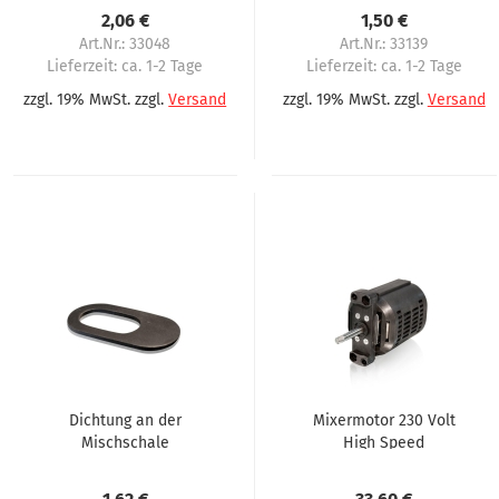
Omnimatic P90
Omnimatic P90
2,06 €
1,50 €
Art.Nr.: 33048
Art.Nr.: 33139
Lieferzeit:
ca. 1-2 Tage
Lieferzeit:
ca. 1-2 Tage
zzgl. 19% MwSt. zzgl.
Versand
zzgl. 19% MwSt. zzgl.
Versand
Dichtung an der
Mixermotor 230 Volt
Mischschale
High Speed
Ansaugtrichter
Omnimatik P90,
passend für
Aurora, Westomatic