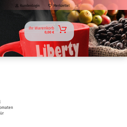
Kundenlogin
Merkzettel
Ihr Warenkorb
0,00 €
l
utomaten
ür