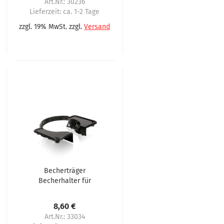
Art.Nr.: 30236
Lieferzeit:
ca. 1-2 Tage
zzgl. 19% MwSt. zzgl.
Versand
Becherträger
Becherhalter für
Omnimatik,
Omnimatic
8,60 €
Art.Nr.: 33034