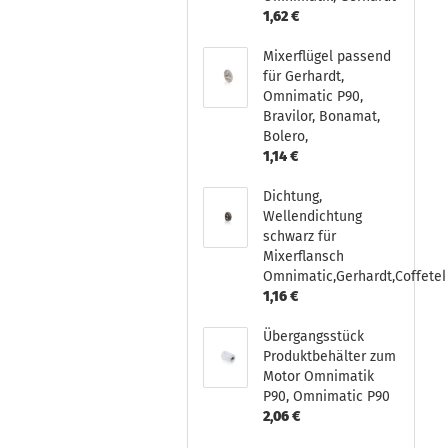
1,62 €
Mixerflügel passend
für Gerhardt,
Omnimatic P90,
Bravilor, Bonamat,
Bolero,
1,14 €
Dichtung,
Wellendichtung
schwarz für
Mixerflansch
Omnimatic,Gerhardt,Coffete
1,16 €
Übergangsstück
Produktbehälter zum
Motor Omnimatik
P90, Omnimatic P90
2,06 €