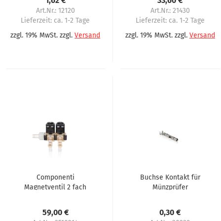
1,62 €
33,60 €
Omnimatic, Azkoyen
Art.Nr.: 12120
Art.Nr.: 21430
Lieferzeit:
ca. 1-2 Tage
Lieferzeit:
ca. 1-2 Tage
zzgl. 19% MwSt. zzgl.
Versand
zzgl. 19% MwSt. zzgl.
Versand
Componenti
Buchse Kontakt für
Magnetventil 2 fach
Münzprüfer
230 Volt Stutzen C1
Warenautomaten
links für Omnimatik,
Evoca Necta
59,00 €
0,30 €
FAS, Olland
Omnimatik