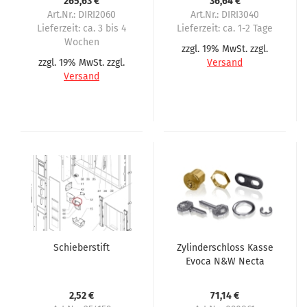
265,63 €
36,64 €
Art.Nr.: DIRI2060
Art.Nr.: DIRI3040
Lieferzeit:
ca. 3 bis 4
Lieferzeit:
ca. 1-2 Tage
Wochen
zzgl. 19% MwSt. zzgl.
zzgl. 19% MwSt. zzgl.
Versand
Versand
Schieberstift
Zylinderschloss Kasse
Evoca N&W Necta
Wittenborg Canto
Opera Samba Starfood
2,52 €
71,14 €