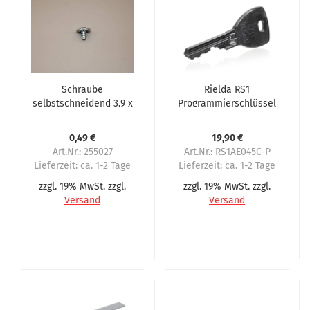
Schraube
Rielda RS1
selbstschneidend 3,9 x
Programmierschlüssel
6,5 Evoca N&W
AE045C für Evoca, 2.
Wittenborg Brio Canto
Serie
0,49 €
19,90 €
9100
Art.Nr.: 255027
Art.Nr.: RS1AE045C-P
Lieferzeit:
ca. 1-2 Tage
Lieferzeit:
ca. 1-2 Tage
zzgl. 19% MwSt. zzgl.
zzgl. 19% MwSt. zzgl.
Versand
Versand