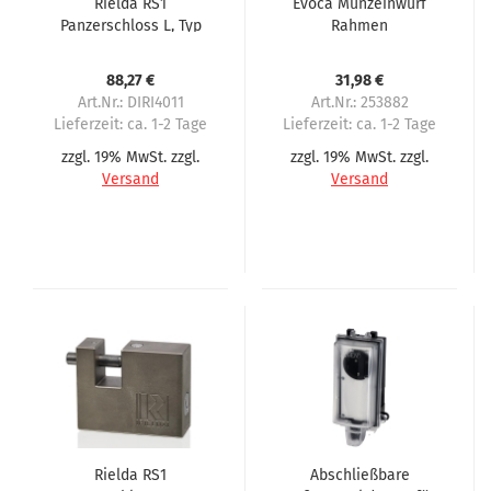
Rielda RS1
Evoca Münzeinwurf
Panzerschloss L, Typ
Rahmen
801-95RS1, 27 mm
Verkaufsdisplay Canto,
Öffnung für Evoca
Samba, Diesis, Festival
88,27 €
31,98 €
Art.Nr.: DIRI4011
Art.Nr.: 253882
Lieferzeit:
ca. 1-2 Tage
Lieferzeit:
ca. 1-2 Tage
zzgl. 19% MwSt. zzgl.
zzgl. 19% MwSt. zzgl.
Versand
Versand
Rielda RS1
Abschließbare