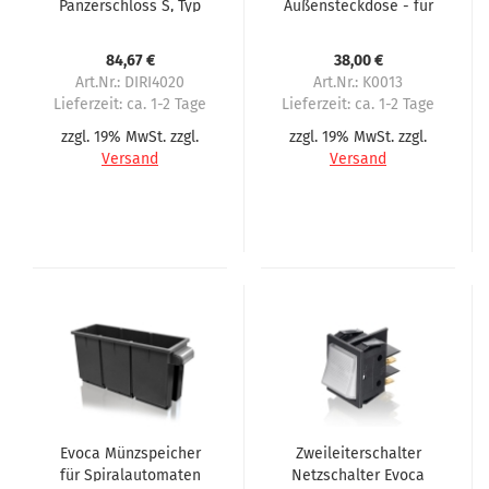
Panzerschloss S, Typ
Außensteckdose - für
801-87RS1, 21 mm
Vending-Automaten
Öffnung für Evoca
mit 90° Winkelstecker
84,67 €
38,00 €
im Außenbereich
Art.Nr.: DIRI4020
Art.Nr.: K0013
Lieferzeit:
ca. 1-2 Tage
Lieferzeit:
ca. 1-2 Tage
zzgl. 19% MwSt. zzgl.
zzgl. 19% MwSt. zzgl.
Versand
Versand
Evoca Münzspeicher
Zweileiterschalter
für Spiralautomaten
Netzschalter Evoca