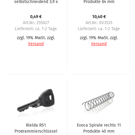
selbstschneidend 3,9 x
Produkte 64 mm
6,5 Evoca N&W
Abstand
Wittenborg Brio Canto
0,49 €
10,40 €
9100
Art.Nr.: 255027
Art.Nr.: 0V3535
Lieferzeit:
ca. 1-2 Tage
Lieferzeit:
ca. 1-2 Tage
zzgl. 19% MwSt. zzgl.
zzgl. 19% MwSt. zzgl.
Versand
Versand
Rielda RS1
Evoca Spirale rechts 11
Programmierschlüssel
Produkte 40 mm