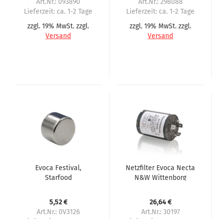
Art.Nr.: 093890
Art.Nr.: 298088
Lieferzeit:
ca. 1-2 Tage
Lieferzeit:
ca. 1-2 Tage
zzgl. 19% MwSt. zzgl.
zzgl. 19% MwSt. zzgl.
Versand
Versand
Evoca Festival,
Netzfilter Evoca Necta
Starfood
N&W Wittenborg
Etagenmagnet zur
Zanussi Smart Astro
Identifizierung des
Brio Starfood Zenith
5,52 €
26,64 €
Verkaufsfachs
Art.Nr.: 0V3126
Art.Nr.: 30197