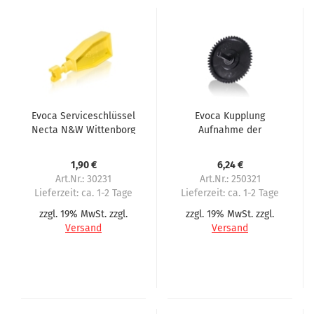
Evoca Serviceschlüssel
Evoca Kupplung
Necta N&W Wittenborg
Aufnahme der
7100 Astro SM7000 Brio
Doppelspirale im
Colibri Kikko
Spiralautomaten
1,90 €
6,24 €
Art.Nr.: 30231
Art.Nr.: 250321
Lieferzeit:
ca. 1-2 Tage
Lieferzeit:
ca. 1-2 Tage
zzgl. 19% MwSt. zzgl.
zzgl. 19% MwSt. zzgl.
Versand
Versand