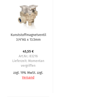
Kunststoffmagnetventil
3/4"AG x 13.5mm
Schlauchtülle 3-fach
90° 24 Volt DC/AC
45,55 €
Art.Nr.: 83216
Lieferzeit:
Momentan
vergriffen
zzgl. 19% MwSt. zzgl.
Versand