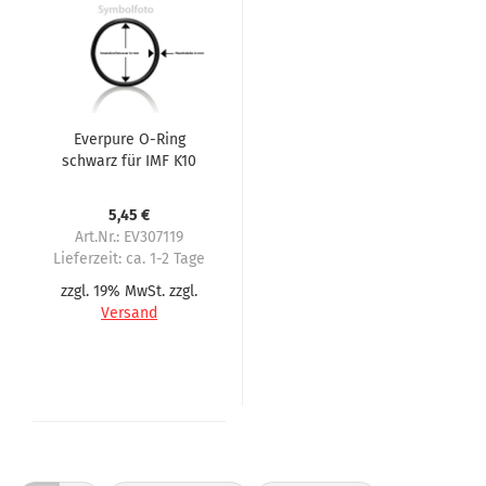
Everpure O-Ring
schwarz für IMF K10
K20 alte Version
Filterkopf weiß
5,45 €
Art.Nr.: EV307119
Lieferzeit:
ca. 1-2 Tage
zzgl. 19% MwSt. zzgl.
Versand