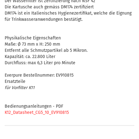
Der Wasserfilter ist Zertifizierung nach NSF 42
Die Kartusche auch gemäss DM174 zertifiziert
DM174 ist ein Italienisches Hygienezertifikat, welche die Eignung
für Trinkwasseranwendungen bestätigt.
Physikalische Eigenschaften
Maße: Ø 73 mm x H: 250 mm
Entfernt alle Schmutzpartikel ab 5 Mikron.
Kapazität: ca. 22.800 Liter
Durchfluss: max 6,3 Liter pro Minute
Everpure Bestellnummer: EV910815
Ersatzteile
für Vorfilter K11
Bedienungsanleitungen - PDF
K12_Datasheet_CG5_10_EV910815