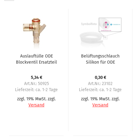
Auslauftülle ODE
Belüftungsschlauch
Blockventil Ersatzteil
Silikon für ODE
für Magnetventil Typ
Magnetventile 50101,
21K62
50102, 50103, 50104
5,34 €
0,30 €
und 50105
Art.Nr.: 50925
Art.Nr.: 23102
Lieferzeit:
ca. 1-2 Tage
Lieferzeit:
ca. 1-2 Tage
zzgl. 19% MwSt. zzgl.
zzgl. 19% MwSt. zzgl.
Versand
Versand