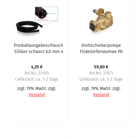
Produktausgabeschlauch
Drehschieberpumpe
Silikon schwarz 6,0 mm x
Flügelzellenpumpe PA
3,0 mm (6x12) passend
104 max.150 Liter pro
für Sielaff CIS CVS
Stunde
4,35 €
59,80 €
Art.Nr.: 23105
Art.Nr.: 21671
Lieferzeit:
ca. 1-2 Tage
Lieferzeit:
ca. 1-2 Tage
zzgl. 19% MwSt. zzgl.
zzgl. 19% MwSt. zzgl.
Versand
Versand