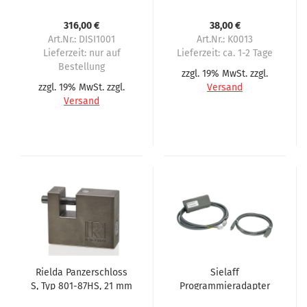
für nahezu alle
Vending-Automaten
Automaten
mit 90° Winkelstecker
316,00 €
38,00 €
eingeschränkte
im Außenbereich
Art.Nr.: DISI1001
Art.Nr.: K0013
Version
Lieferzeit:
nur auf
Lieferzeit:
ca. 1-2 Tage
Bestellung
zzgl. 19% MwSt. zzgl.
zzgl. 19% MwSt. zzgl.
Versand
Versand
Rielda Panzerschloss
Sielaff
S, Typ 801-87HS, 21 mm
Programmieradapter
Öffnung für Sielaff 1.
für nahezu alle