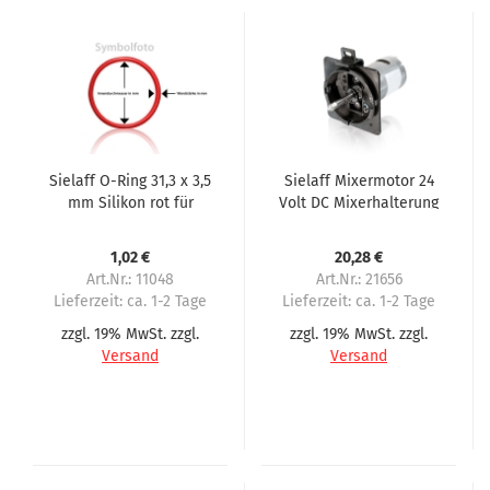
Sielaff O-Ring 31,3 x 3,5
Sielaff Mixermotor 24
mm Silikon rot für
Volt DC Mixerhalterung
Brühkolben,
schwarz passend für
Kaffeebrüher
CVS500
1,02 €
20,28 €
Art.Nr.: 11048
Art.Nr.: 21656
Lieferzeit:
ca. 1-2 Tage
Lieferzeit:
ca. 1-2 Tage
zzgl. 19% MwSt. zzgl.
zzgl. 19% MwSt. zzgl.
Versand
Versand