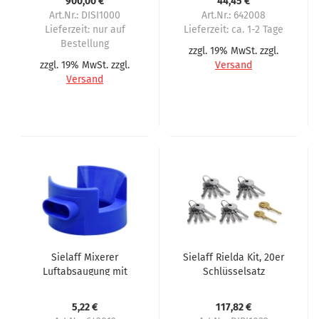
900,00 €
44,45 €
Vollversion
Art.Nr.: DISI1000
Art.Nr.: 642008
Lieferzeit:
nur auf
Lieferzeit:
ca. 1-2 Tage
Bestellung
zzgl. 19% MwSt. zzgl.
zzgl. 19% MwSt. zzgl.
Versand
Versand
Sielaff Mixerer
Sielaff Rielda Kit, 20er
Luftabsaugung mit
Schlüsselsatz
Aussparung, blau
5,22 €
117,82 €