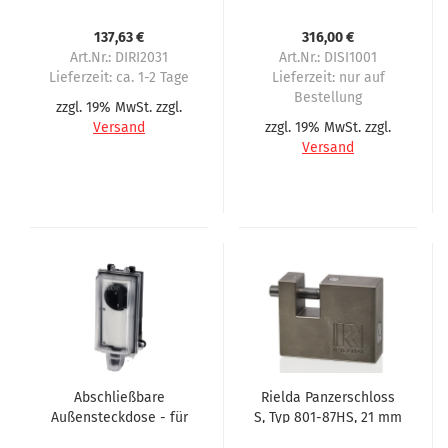
für nahezu alle
Automaten
137,63 €
316,00 €
eingeschränkte
Art.Nr.: DIRI2031
Art.Nr.: DISI1001
Version
Lieferzeit:
ca. 1-2 Tage
Lieferzeit:
nur auf
Bestellung
zzgl. 19% MwSt. zzgl.
Versand
zzgl. 19% MwSt. zzgl.
Versand
Abschließbare
Rielda Panzerschloss
Außensteckdose - für
S, Typ 801-87HS, 21 mm
Vending-Automaten
Öffnung für Sielaff 1.