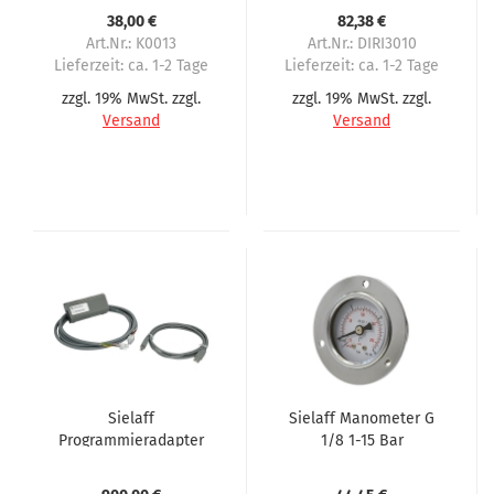
mit 90° Winkelstecker
Serie
38,00 €
82,38 €
im Außenbereich
Art.Nr.: K0013
Art.Nr.: DIRI3010
Lieferzeit:
ca. 1-2 Tage
Lieferzeit:
ca. 1-2 Tage
zzgl. 19% MwSt. zzgl.
zzgl. 19% MwSt. zzgl.
Versand
Versand
Sielaff
Sielaff Manometer G
Programmieradapter
1/8 1-15 Bar
für nahezu alle
Automaten als