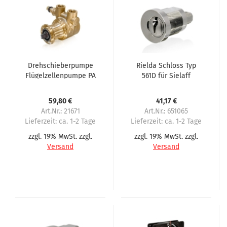
Drehschieberpumpe
Rielda Schloss Typ
Flügelzellenpumpe PA
561D für Sielaff
104 max.150 Liter pro
Stunde
59,80 €
41,17 €
Art.Nr.: 21671
Art.Nr.: 651065
Lieferzeit:
ca. 1-2 Tage
Lieferzeit:
ca. 1-2 Tage
zzgl. 19% MwSt. zzgl.
zzgl. 19% MwSt. zzgl.
Versand
Versand