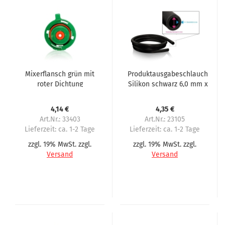
Mixerflansch grün mit
Produktausgabeschlauch
roter Dichtung
Silikon schwarz 6,0 mm x
passend für Sielaff
3,0 mm (6x12) passend
für Sielaff CIS CVS
4,14 €
4,35 €
Art.Nr.: 33403
Art.Nr.: 23105
Lieferzeit:
ca. 1-2 Tage
Lieferzeit:
ca. 1-2 Tage
zzgl. 19% MwSt. zzgl.
zzgl. 19% MwSt. zzgl.
Versand
Versand