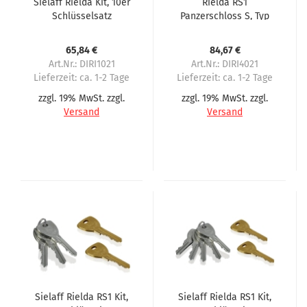
Sielaff Rielda Kit, 10er
Rielda RS1
Schlüsselsatz
Panzerschloss S, Typ
801-87RS1 21 mm
Öffnung für Sielaff
65,84 €
84,67 €
Art.Nr.: DIRI1021
Art.Nr.: DIRI4021
Lieferzeit:
ca. 1-2 Tage
Lieferzeit:
ca. 1-2 Tage
zzgl. 19% MwSt. zzgl.
zzgl. 19% MwSt. zzgl.
Versand
Versand
Sielaff Rielda RS1 Kit,
Sielaff Rielda RS1 Kit,