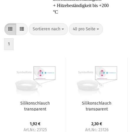
+ Hitzebeständigkeit bis +200
°C
Sortieren nach
40 pro Seite
1
Silikonschlauch
Silikonschlauch
transparent
transparent
platinvernetzt 3 mm x
platinvernetzt 3 mm x
1 mm passend für
1,5 mm (3x6) passend
1,92 €
2,30 €
Sielaff
für Sielaff
Art.Nr.: 23125
Art.Nr.: 23126