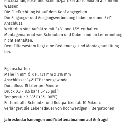
Rückstände, Rost- und Schmutzpartikel ab 10 Mikron aus Ihrem
Wasser.
Die Fließrichtung ist auf dem Kopf angegeben.
Die Eingangs- und Ausgangsverbindung haben je einen 3/4"
Anschluss.
Weiterhin sind Aufsätze mit 3/8" und 1/2" enthalten.
Montagematerial wie Schrauben und Dübel sind im Lieferumfang
nicht enthalten.
Dem Filtersystem liegt eine Bedienungs-und Montageanleitung
bei.
Eigenschaften
Maße in mm Ø x H: 131 mm x 316 mm
Anschlüsse: 3/4" FTP Innengewinde
Durchfluss 15 Liter pro Minute
Druck 0,3 - 8,6 bar ( 5-125 psi )
Temperatur 2-38°C (35-100°F)
Entfernt alle Schmutz- und Rostpartikel ab 10 Mikron.
verlängert die Lebensdauer von hochwertigen Filterpatronen
Jahresbedarfsmengen und Palettenabnahme auf Anfrage!