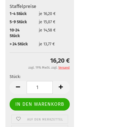
Staffelpreise
1-4 Stück
je 16,20 €
5-9 Stück
je 15,07 €
10-24
je 14,58 €
Stück
> 24 Stück
je 13,77 €
16,20 €
zzgl. 19% MwSt. zzgl.
Versand
Stück:
Stück
AUF DEN MERKZETTEL