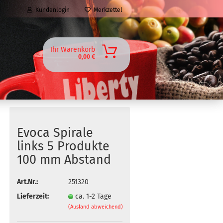
Kundenlogin
Merkzettel
Ihr Warenkorb
0,00 €
Evoca Spirale
links 5 Produkte
100 mm Abstand
Art.Nr.:
251320
Lieferzeit:
ca. 1-2 Tage
(Ausland abweichend)