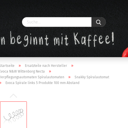
»
»
Startseite
Ersatzteile nach Hersteller
»
Evoca N&W Wittenborg Necta
»
Verpflegungsautomaten Spiralautomaten
Snakky Spiralautomat
»
Evoca Spirale links 5 Produkte 100 mm Abstand
Konto erstellen
Passwort vergessen?