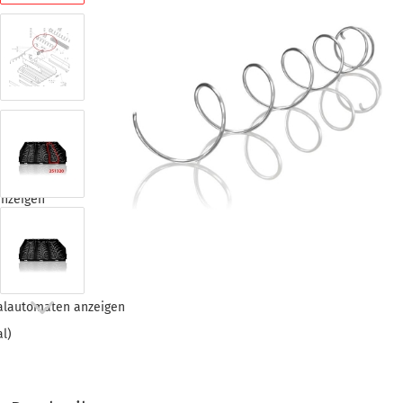
gen
nzeigen
automaten
alautomaten anzeigen
l)