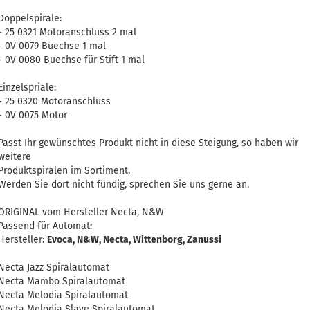
Doppelspirale:
- 25 0321 Motoranschluss 2 mal
- 0V 0079 Buechse 1 mal
- 0V 0080 Buechse für Stift 1 mal
Einzelspriale:
- 25 0320 Motoranschluss
- 0V 0075 Motor
Passt Ihr gewünschtes Produkt nicht in diese Steigung, so haben wir
weitere
Produktspiralen im Sortiment.
Werden Sie dort nicht fündig, sprechen Sie uns gerne an.
ORIGINAL vom Hersteller Necta, N&W
Passend für Automat:
Hersteller:
Evoca, N&W, Necta, Wittenborg, Zanussi
Necta Jazz Spiralautomat
Necta Mambo Spiralautomat
Necta Melodia Spiralautomat
Necta Melodia Slave Spiralautomat