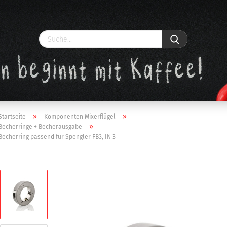
»
»
Startseite
Komponenten Mixerflügel
»
Becherringe + Becherausgabe
Becherring passend für Spengler FB3, IN 3
Konto erstellen
Passwort vergessen?