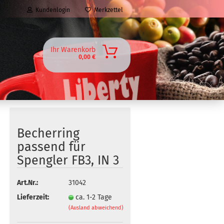
Kundenlogin
Merkzettel
Ihr Warenkorb
0,00 €
Becherring
passend für
Spengler FB3, IN 3
Art.Nr.:
31042
Lieferzeit:
ca. 1-2 Tage
(Ausland abweichend)