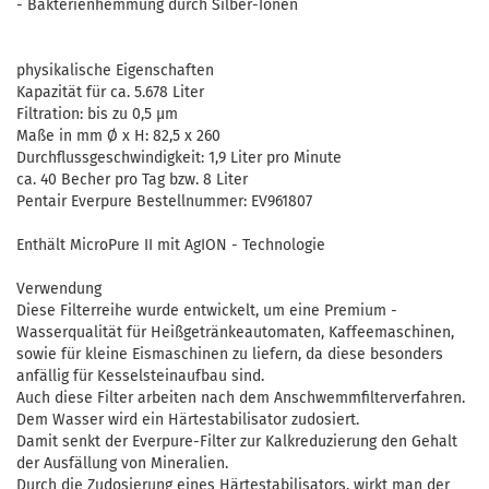
- Bakterienhemmung durch Silber-Ionen
physikalische Eigenschaften
Kapazität für ca. 5.678 Liter
Filtration: bis zu 0,5 µm
Maße in mm Ø x H: 82,5 x 260
Durchflussgeschwindigkeit: 1,9 Liter pro Minute
ca. 40 Becher pro Tag bzw. 8 Liter
Pentair Everpure Bestellnummer: EV961807
Enthält MicroPure II mit AgION - Technologie
Verwendung
Diese Filterreihe wurde entwickelt, um eine Premium -
Wasserqualität für Heißgetränkeautomaten, Kaffeemaschinen,
sowie für kleine Eismaschinen zu liefern, da diese besonders
anfällig für Kesselsteinaufbau sind.
Auch diese Filter arbeiten nach dem Anschwemmfilterverfahren.
Dem Wasser wird ein Härtestabilisator zudosiert.
Damit senkt der Everpure-Filter zur Kalkreduzierung den Gehalt
der Ausfällung von Mineralien.
Durch die Zudosierung eines Härtestabilisators, wirkt man der