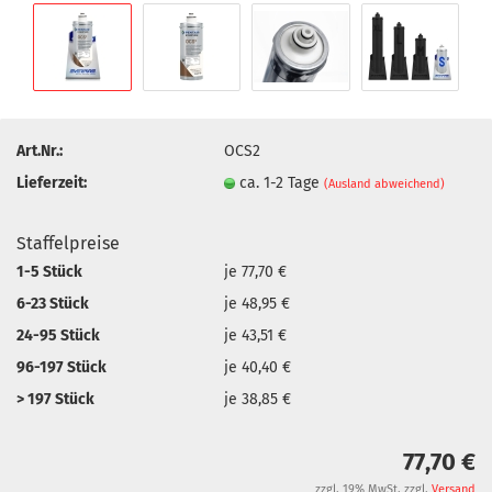
Art.Nr.:
OCS2
Lieferzeit:
ca. 1-2 Tage
(Ausland abweichend)
Staffelpreise
1-5 Stück
je 77,70 €
6-23 Stück
je 48,95 €
24-95 Stück
je 43,51 €
96-197 Stück
je 40,40 €
> 197 Stück
je 38,85 €
77,70 €
zzgl. 19% MwSt. zzgl.
Versand