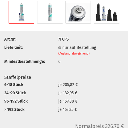
Art.Nr.:
7FCPS
Lieferzeit:
nur auf Bestellung
(Ausland abweichend)
Mindestbestellmenge:
6
Staffelpreise
6-18 Stück
je 205,82 €
24-90 Stück
je 182,95 €
96-192 Stück
je 169,88 €
> 192 Stück
je 163,35 €
Normalpreis 326,70 €