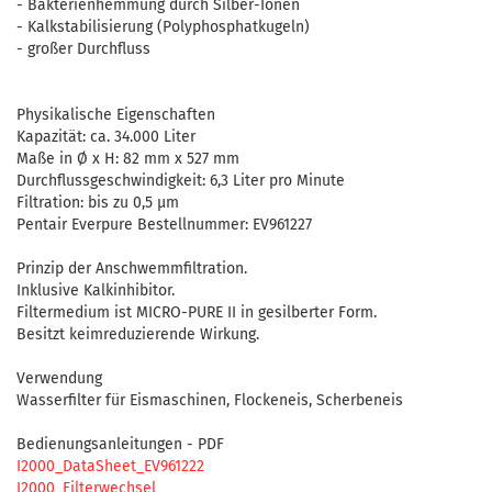
- Bakterienhemmung durch Silber-Ionen
- Kalkstabilisierung (Polyphosphatkugeln)
- großer Durchfluss
Physikalische Eigenschaften
Kapazität: ca. 34.000 Liter
Maße in Ø x H: 82 mm x 527 mm
Durchflussgeschwindigkeit: 6,3 Liter pro Minute
Filtration: bis zu 0,5 µm
Pentair Everpure Bestellnummer: EV961227
Prinzip der Anschwemmfiltration.
Inklusive Kalkinhibitor.
Filtermedium ist MICRO-PURE II in gesilberter Form.
Besitzt keimreduzierende Wirkung.
Verwendung
Wasserfilter für Eismaschinen, Flockeneis, Scherbeneis
Bedienungsanleitungen - PDF
I2000_DataSheet_EV961222
I2000_Filterwechsel