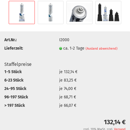
Art.Nr.:
I2000
Lieferzeit:
ca. 1-2 Tage
(Ausland abweichend)
Staffelpreise
1-5 Stück
je 132,14 €
6-23 Stück
je 83,25 €
24-95 Stück
je 74,00 €
96-197 Stück
je 68,71 €
> 197 Stück
je 66,07 €
132,14 €
zzgl. 19% MwSt. zzgl.
Versand