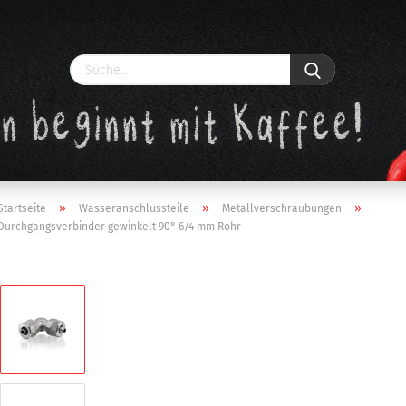
»
»
»
Startseite
Wasseranschlussteile
Metallverschraubungen
Durchgangsverbinder gewinkelt 90° 6/4 mm Rohr
Konto erstellen
Passwort vergessen?