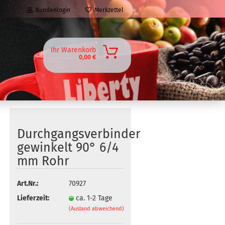
Kundenlogin
Merkzettel
Ihr Warenkorb
0,00 €
Durchgangsverbinder
gewinkelt 90° 6/4
mm Rohr
Art.Nr.:
70927
Lieferzeit:
ca. 1-2 Tage
(Ausland abweichend)