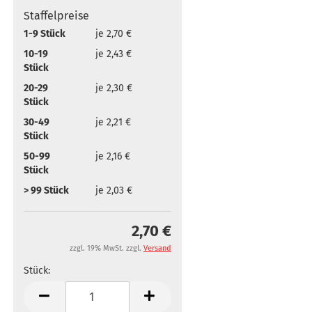
Staffelpreise
1-9 Stück
je 2,70 €
10-19
je 2,43 €
Stück
20-29
je 2,30 €
Stück
30-49
je 2,21 €
Stück
50-99
je 2,16 €
Stück
> 99 Stück
je 2,03 €
2,70 €
zzgl. 19% MwSt. zzgl.
Versand
Stück:
Stück