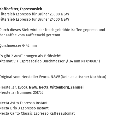
Kaffeefilter, Espressosieb
Filtersieb Espresso für Brüher Z3000 N&W
Filtersieb Espresso für Brüher Z4000 N&W
Durch dieses Sieb wird der frisch gebrühte Kaffee gepresst und
der Kaffee vom Kaffeemehl getrennt.
Durchmesser Ø 42 mm
n
Es gibt 2 Ausführungen als Brühsieb!!!
Alternativ: ( Espressosieb Durchmesser Ø 34 mm Nr 098687 )
Original vom Hersteller Evoca, N&W! (Kein asiatischer Nachbau)
Hersteller:
Evoca, N&W, Necta, Wittenborg, Zanussi
Hersteller Nummer: 251755
Necta Astro Espresso Instant
Necta Brio 3 Espresso Instant
Necta Canto Classic Espresso Kaffeeautomat