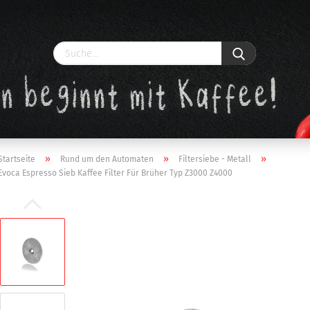
»
»
»
Startseite
Rund um den Automaten
Filtersiebe - Metall
Evoca Espresso Sieb Kaffee Filter Für Brüher Typ Z3000 Z4000
Konto erstellen
Passwort vergessen?