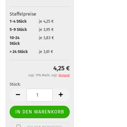
Staffelpreise
1-4 Stück
je 4,25 €
5-9 Stück
je 3,95 €
10-24
je 3,83 €
Stück
> 24 Stück
je 3,61 €
4,25 €
zzgl. 19% MwSt. zzgl.
Versand
Stück:
Stück