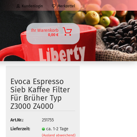
Kundenlogin
Merkzettel
Ihr Warenkorb
0,00 €
Evoca Espresso
Sieb Kaffee Filter
Für Brüher Typ
Z3000 Z4000
Art.Nr.:
251755
Lieferzeit:
ca. 1-2 Tage
(Ausland abweichend)