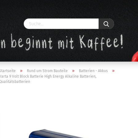
»
»
»
Startseite
Rund um Strom Bauteile
Batterien - Akkus
Varta 9 Volt Block Batterie High Energy Alkaline Batterien,
Qualitätsbatterien
Konto erstellen
Passwort vergessen?