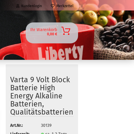
Kundenlogin
Merkzettel
Ihr Warenkorb
0,00 €
Varta 9 Volt Block
Batterie High
Energy Alkaline
Batterien,
Qualitätsbatterien
Art.Nr.:
30139