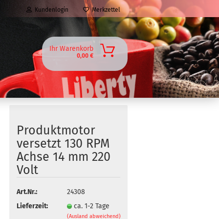
Kundenlogin
Merkzettel
Ihr Warenkorb
0,00 €
Produktmotor
versetzt 130 RPM
Achse 14 mm 220
Volt
Art.Nr.:
24308
Lieferzeit:
ca. 1-2 Tage
(Ausland abweichend)