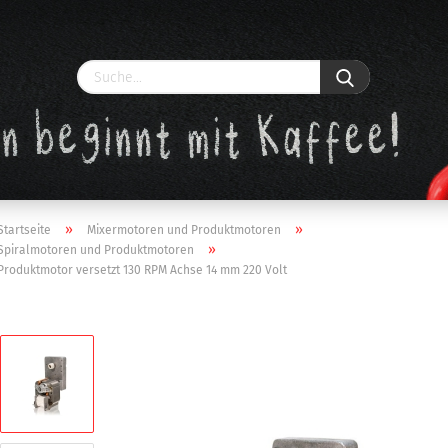
»
»
Startseite
Mixermotoren und Produktmotoren
»
Spiralmotoren und Produktmotoren
Produktmotor versetzt 130 RPM Achse 14 mm 220 Volt
Konto erstellen
Passwort vergessen?