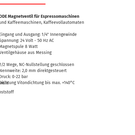
ODE Magnetventil für Espressomaschinen
und Kaffeemaschinen, Kaffeevollautomaten
Eingang und Ausgang: 1/4" Innengewinde
Spannung: 24 Volt - 50 Hz AC
Magnetspule 8 Watt
Ventilgehäuse aus Messing
2/2 Wege, NC-Nullstellung geschlossen
Nennweite: 2,0 mm direktgesteuert
Druck: 0-22 bar
Dichtung Vitondichtung bis max. +140°C
ntile
ststoff