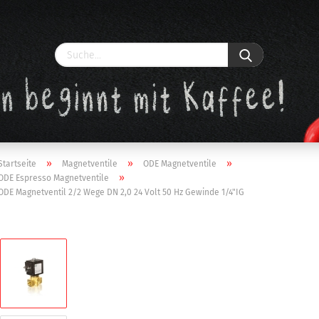
»
»
»
Startseite
Magnetventile
ODE Magnetventile
»
ODE Espresso Magnetventile
ODE Magnetventil 2/2 Wege DN 2,0 24 Volt 50 Hz Gewinde 1/4"IG
Konto erstellen
Passwort vergessen?