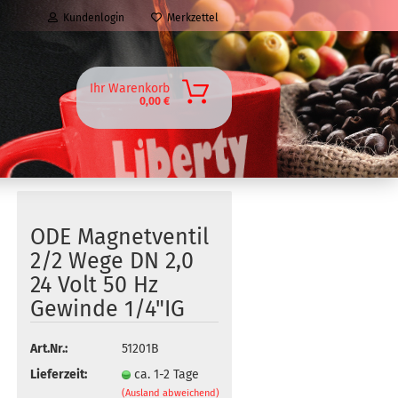
Kundenlogin
Merkzettel
Ihr Warenkorb
0,00 €
ODE Magnetventil
2/2 Wege DN 2,0
24 Volt 50 Hz
Gewinde 1/4"IG
Art.Nr.:
51201B
Lieferzeit:
ca. 1-2 Tage
(Ausland abweichend)