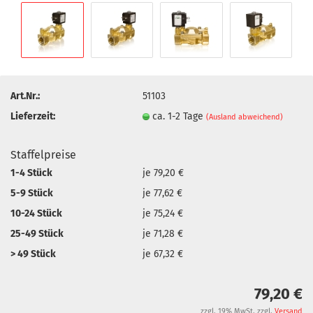
Art.Nr.:
51103
Lieferzeit:
ca. 1-2 Tage
(Ausland abweichend)
Staffelpreise
1-4 Stück
je 79,20 €
5-9 Stück
je 77,62 €
10-24 Stück
je 75,24 €
25-49 Stück
je 71,28 €
> 49 Stück
je 67,32 €
79,20 €
zzgl. 19% MwSt. zzgl.
Versand