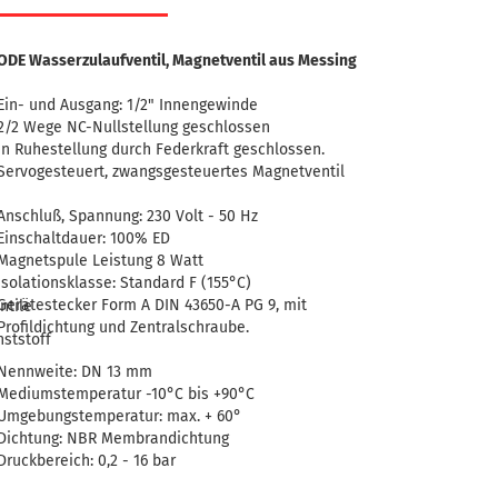
ODE Wasserzulaufventil, Magnetventil aus Messing
Ein- und Ausgang: 1/2" Innengewinde
2/2 Wege NC-Nullstellung geschlossen
In Ruhestellung durch Federkraft geschlossen.
Servogesteuert, zwangsgesteuertes Magnetventil
Anschluß, Spannung: 230 Volt - 50 Hz
Einschaltdauer: 100% ED
Magnetspule Leistung 8 Watt
Isolationsklasse: Standard F (155°C)
Gerätestecker Form A DIN 43650-A PG 9, mit
ntile
Profildichtung und Zentralschraube.
ststoff
Nennweite: DN 13 mm
Mediumstemperatur -10°C bis +90°C
Umgebungstemperatur: max. + 60°
Dichtung: NBR Membrandichtung
Druckbereich: 0,2 - 16 bar