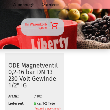
Kundenlogin
Merkzettel
Ihr Warenkorb
0,00 €
ODE Magnetventil
0,2-16 bar DN 13
230 Volt Gewinde
1/2" IG
Art.Nr.:
51102
Lieferzeit:
ca. 1-2 Tage
(Ausland abweichend)