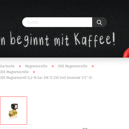
»
»
»
Startseite
Magnetventile
ODE Magnetventile
»
ODE Magnetventile
ODE Magnetventil 0,2-16 bar DN 13 230 Volt Gewinde 1/2" IG
Konto erstellen
Passwort vergessen?