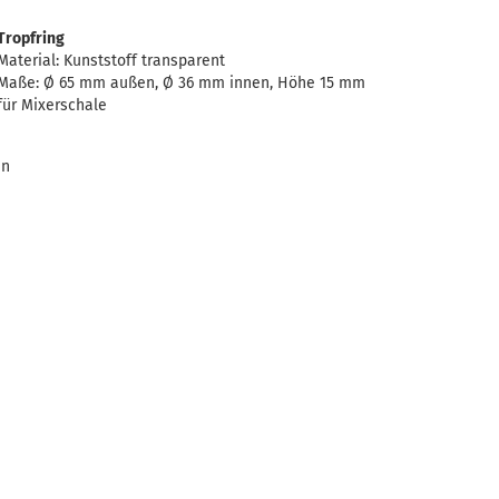
Tropfring
Material: Kunststoff transparent
Maße: Ø 65 mm außen, Ø 36 mm innen, Höhe 15 mm
für Mixerschale
en