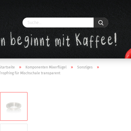
»
»
»
Startseite
Komponenten Mixerflügel
Sonstiges
Tropfring für Mischschale transparent
Konto erstellen
Passwort vergessen?