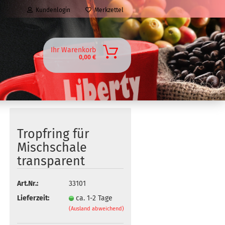
Kundenlogin
Merkzettel
Ihr Warenkorb
0,00 €
Tropfring für
Mischschale
transparent
Art.Nr.:
33101
Lieferzeit:
ca. 1-2 Tage
(Ausland abweichend)