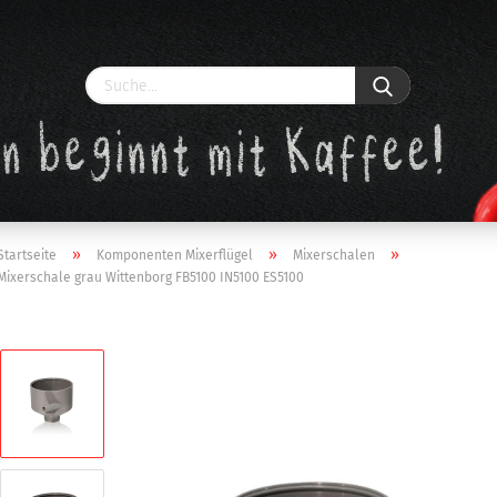
»
»
»
Startseite
Komponenten Mixerflügel
Mixerschalen
Mixerschale grau Wittenborg FB5100 IN5100 ES5100
Konto erstellen
Passwort vergessen?