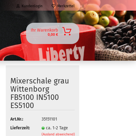
Kundenlogin
Merkzettel
Ihr Warenkorb
0,00 €
Mixerschale grau
Wittenborg
FB5100 IN5100
ES5100
Art.Nr.:
35151101
Lieferzeit:
ca. 1-2 Tage
(Ausland abweichend)