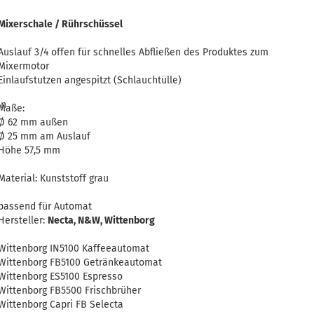
Mixerschale / Rührschüssel
Auslauf 3/4 offen für schnelles Abfließen des Produktes zum
Mixermotor
Einlaufstutzen angespitzt (Schlauchtülle)
en
Maße:
Ø 62 mm außen
Ø 25 mm am Auslauf
Höhe 57,5 mm
Material: Kunststoff grau
passend für Automat
Hersteller:
Necta, N&W, Wittenborg
Wittenborg IN5100 Kaffeeautomat
Wittenborg FB5100 Getränkeautomat
Wittenborg ES5100 Espresso
Wittenborg FB5500 Frischbrüher
Wittenborg Capri FB Selecta