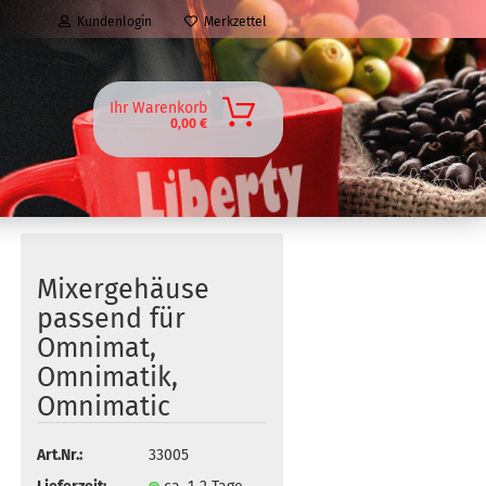
Kundenlogin
Merkzettel
Ihr Warenkorb
0,00 €
Mixergehäuse
passend für
Omnimat,
Omnimatik,
Omnimatic
Art.Nr.:
33005