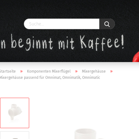
»
»
»
Startseite
Komponenten Mixerflügel
Mixergehäuse
Mixergehäuse passend für Omnimat, Omnimatik, Omnimatic
Konto erstellen
Passwort vergessen?