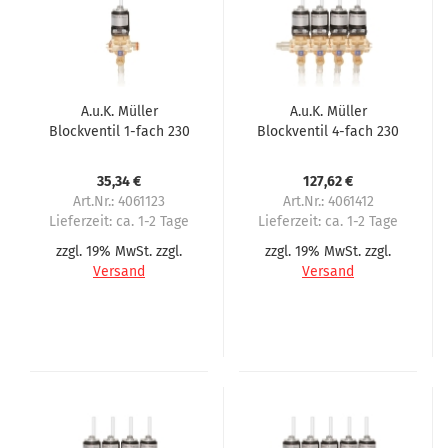
A.u.K. Müller
A.u.K. Müller
Blockventil 1-fach 230
Blockventil 4-fach 230
Volt Serie 46.008.116
Volt passend für
Necta, N&W, Zanussi
Zanussi Spazio
35,34 €
127,62 €
Spazio
vormontiert
Art.Nr.: 4061123
Art.Nr.: 4061412
Lieferzeit:
ca. 1-2 Tage
Lieferzeit:
ca. 1-2 Tage
zzgl. 19% MwSt. zzgl.
zzgl. 19% MwSt. zzgl.
Versand
Versand