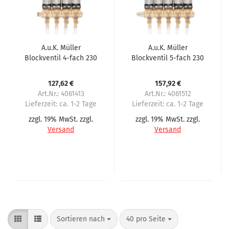
A.u.K. Müller
A.u.K. Müller
Blockventil 4-fach 230
Blockventil 5-fach 230
Volt passend für Necta
Volt passend für
Zanussi Spazio bis
Necta, N&W,
127,62 €
157,92 €
4/98
Zanussi,Spazio
Art.Nr.: 4061413
Art.Nr.: 4061512
Lieferzeit:
ca. 1-2 Tage
Lieferzeit:
ca. 1-2 Tage
zzgl. 19% MwSt. zzgl.
zzgl. 19% MwSt. zzgl.
Versand
Versand
Sortieren nach
40 pro Seite