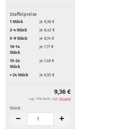
Staffelpreise
1 Stück
je 9,36 €
2-4 Stück
je 8,42 €
5-9 Stück
je 8,14 €
10-14
je 7,77 €
Stück
15-24
je 7,49 €
Stück
> 24 Stück
je 6,55 €
9,36 €
zzgl. 19% MwSt. zzgl.
Versand
Stück:
Stück