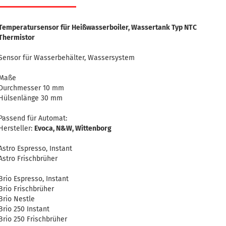
Temperatursensor für Heißwasserboiler, Wassertank Typ NTC
Thermistor
Sensor für Wasserbehälter, Wassersystem
Maße
Durchmesser 10 mm
Hülsenlänge 30 mm
Passend für Automat:
Hersteller:
Evoca, N&W, Wittenborg
Astro Espresso, Instant
Astro Frischbrüher
Brio Espresso, Instant
Brio Frischbrüher
Brio Nestle
Brio 250 Instant
Brio 250 Frischbrüher