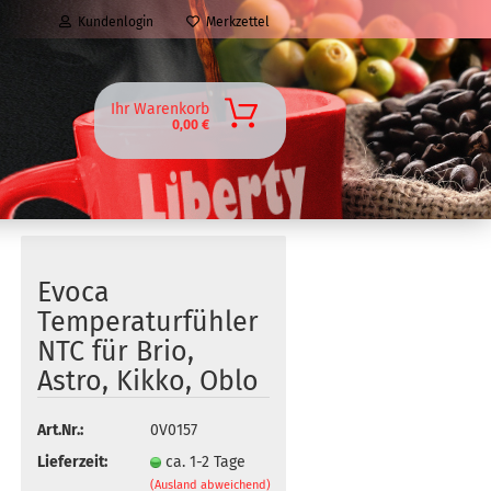
Kundenlogin
Merkzettel
Ihr Warenkorb
0,00 €
Evoca
Temperaturfühler
NTC für Brio,
Astro, Kikko, Oblo
Art.Nr.:
0V0157
Lieferzeit:
ca. 1-2 Tage
(Ausland abweichend)