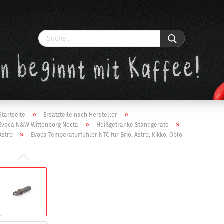
»
»
Startseite
Ersatzteile nach Hersteller
»
»
Evoca N&W Wittenborg Necta
Heißgetränke Standgeräte
»
Astro
Evoca Temperaturfühler NTC für Brio, Astro, Kikko, Oblo
Konto erstellen
Passwort vergessen?