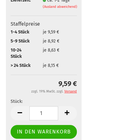
Lieferzeit:
ca. 1-2 Tage
(Ausland abweichend)
Staffelpreise
1-4 Stück
je 9,59 €
5-9 Stück
je 8,92 €
10-24
je 8,63 €
Stück
> 24 Stück
je 8,15 €
9,59 €
zzgl. 19% MwSt. zzgl.
Versand
Stück:
Stück