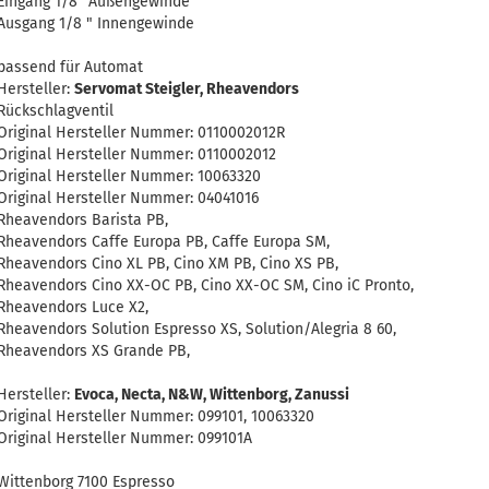
Eingang 1/8" Außengewinde
Ausgang 1/8 " Innengewinde
passend für Automat
Hersteller:
Servomat Steigler, Rheavendors
Rückschlagventil
Original Hersteller Nummer: 0110002012R
Original Hersteller Nummer: 0110002012
Original Hersteller Nummer: 10063320
Original Hersteller Nummer: 04041016
Rheavendors Barista PB,
Rheavendors Caffe Europa PB, Caffe Europa SM,
Rheavendors Cino XL PB, Cino XM PB, Cino XS PB,
Rheavendors Cino XX-OC PB, Cino XX-OC SM, Cino iC Pronto,
Rheavendors Luce X2,
Rheavendors Solution Espresso XS, Solution/Alegria 8 60,
Rheavendors XS Grande PB,
Hersteller:
Evoca, Necta, N&W, Wittenborg, Zanussi
Original Hersteller Nummer: 099101, 10063320
Original Hersteller Nummer: 099101A
Wittenborg 7100 Espresso