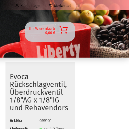
Kundenlogin
Merkzettel
Ihr Warenkorb
0,00 €
Evoca
Rückschlagventil,
Überdruckventil
1/8"AG x 1/8"IG
und Rehavendors
Art.Nr.:
099101