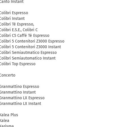
Canto Instant
Colibri Espresso
Colibri Instant
Colibri Té Espresso,
Colibri E.S.E., Colibri C
Colibri C5 Caffé Té Espresso
Colibri 5 Contenitori Z3000 Espresso
Colibri 5 Contenitori Z3000 Instant
Colibri Semiautmatico Espresso
Colibri Semiautomatico Instant
Colibri Top Espresso
Concerto
Granmattino Espresso
Granmattino Instant
Granmattino LX Espresso
Granmattino LX Instant
Kalea Plus
Kalea
Karisma