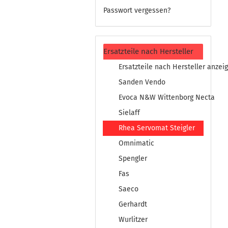
Passwort vergessen?
Ersatzteile nach Hersteller
Ersatzteile nach Hersteller anzei
Sanden Vendo
Evoca N&W Wittenborg Necta
Sielaff
Rhea Servomat Steigler
Omnimatic
Spengler
Fas
Saeco
Gerhardt
Wurlitzer