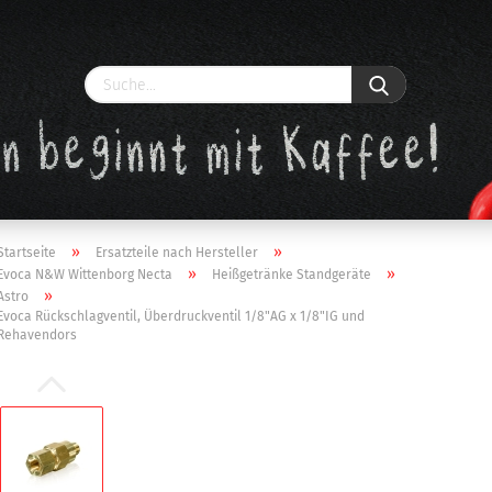
»
»
Startseite
Ersatzteile nach Hersteller
»
»
Evoca N&W Wittenborg Necta
Heißgetränke Standgeräte
»
Astro
Evoca Rückschlagventil, Überdruckventil 1/8"AG x 1/8"IG und
Konto erstellen
Rehavendors
Passwort vergessen?