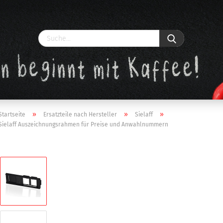
»
»
»
Startseite
Ersatzteile nach Hersteller
Sielaff
Sielaff Auszeichnungsrahmen für Preise und Anwahlnummern
Konto erstellen
Passwort vergessen?