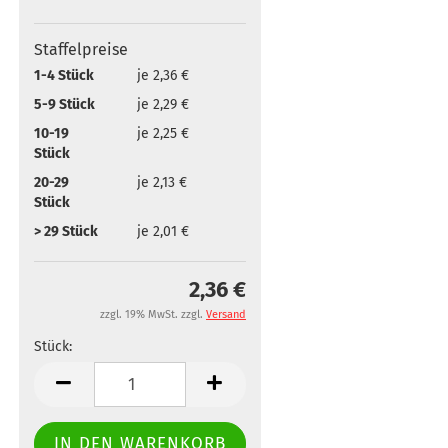
Staffelpreise
1-4 Stück
je 2,36 €
5-9 Stück
je 2,29 €
10-19
je 2,25 €
Stück
20-29
je 2,13 €
Stück
> 29 Stück
je 2,01 €
2,36 €
zzgl. 19% MwSt. zzgl.
Versand
Stück:
Stück