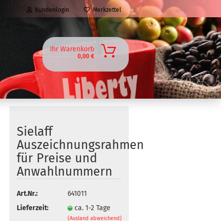
Kundenlogin
Merkzettel
Ihr Warenkorb
0,00 €
Sielaff
Auszeichnungsrahmen
für Preise und
Anwahlnummern
Art.Nr.:
641011
Lieferzeit:
ca. 1-2 Tage
(Ausland abweichend)