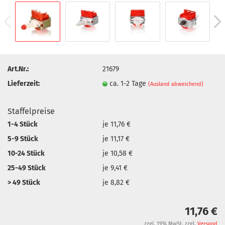
Art.Nr.:
21679
Lieferzeit:
ca. 1-2 Tage
(Ausland abweichend)
Staffelpreise
1-4 Stück
je 11,76 €
5-9 Stück
je 11,17 €
10-24 Stück
je 10,58 €
25-49 Stück
je 9,41 €
> 49 Stück
je 8,82 €
11,76 €
zzgl. 19% MwSt. zzgl.
Versand