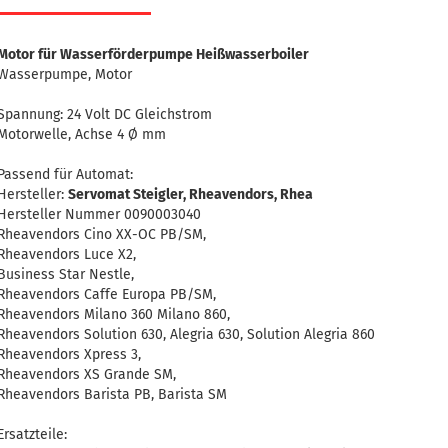
Motor für Wasserförderpumpe Heißwasserboiler
Wasserpumpe, Motor
Spannung: 24 Volt DC Gleichstrom
Motorwelle, Achse 4 Ø mm
Passend für Automat:
Hersteller:
Servomat Steigler, Rheavendors, Rhea
Hersteller Nummer 0090003040
Rheavendors Cino XX-OC PB/SM,
Rheavendors Luce X2,
Business Star Nestle,
Rheavendors Caffe Europa PB/SM,
Rheavendors Milano 360 Milano 860,
Rheavendors Solution 630, Alegria 630, Solution Alegria 860
Rheavendors Xpress 3,
Rheavendors XS Grande SM,
Rheavendors Barista PB, Barista SM
Ersatzteile: