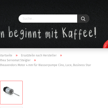
»
»
Startseite
Ersatzteile nach Hersteller
»
Rhea Servomat Steigler
Rheavendors Motor 4 mm für Wasserpumpe Cino, Luce, Business Star
Konto erstellen
Passwort vergessen?