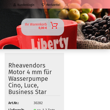
Kundenlogin
Merkzettel
Ihr Warenkorb
0,00 €
Rheavendors
Motor 4 mm für
Wasserpumpe
Cino, Luce,
Business Star
Art.Nr.:
30282