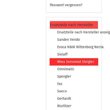
Passwort vergessen?
Ersatzteile nach Hersteller
Ersatzteile nach Hersteller anzei
Sanden Vendo
Evoca N&W Wittenborg Necta
Sielaff
Rhea Servomat Steigler
Omnimatic
Spengler
Fas
Saeco
Gerhardt
Wurlitzer