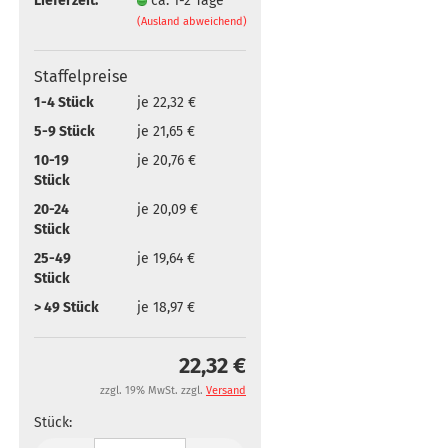
Lieferzeit:
ca. 1-2 Tage
(Ausland abweichend)
Staffelpreise
1-4 Stück
je 22,32 €
5-9 Stück
je 21,65 €
10-19
je 20,76 €
Stück
20-24
je 20,09 €
Stück
25-49
je 19,64 €
Stück
> 49 Stück
je 18,97 €
22,32 €
zzgl. 19% MwSt. zzgl.
Versand
Stück: