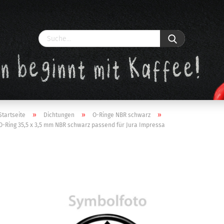
»
»
»
Startseite
Dichtungen
O-Ringe NBR schwarz
O-Ring 35,5 x 3,5 mm NBR schwarz passend für Jura Impressa
Konto erstellen
Passwort vergessen?