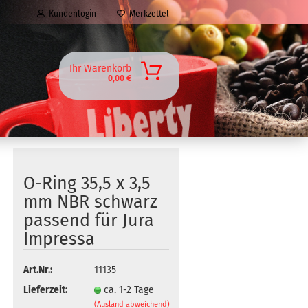
Kundenlogin
Merkzettel
Ihr Warenkorb
0,00 €
O-Ring 35,5 x 3,5
mm NBR schwarz
passend für Jura
Impressa
Art.Nr.:
11135
Lieferzeit:
ca. 1-2 Tage
(Ausland abweichend)