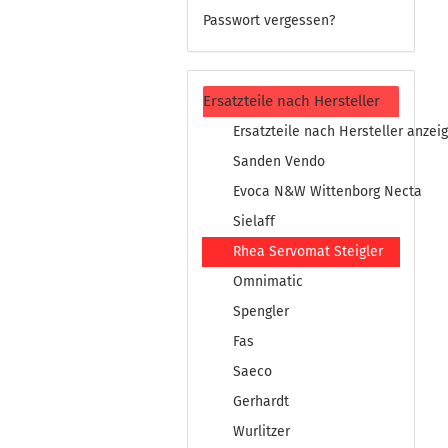
Passwort vergessen?
Ersatzteile nach Hersteller
Ersatzteile nach Hersteller anzei
Sanden Vendo
Evoca N&W Wittenborg Necta
Sielaff
Rhea Servomat Steigler
Omnimatic
Spengler
Fas
Saeco
Gerhardt
Wurlitzer