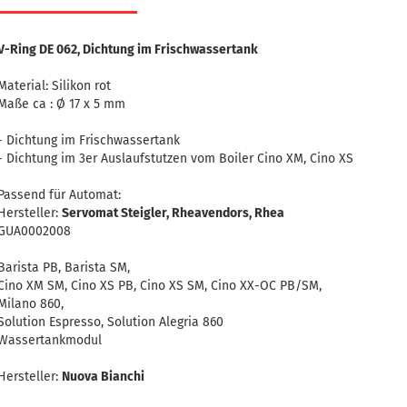
V-Ring DE 062, Dichtung im Frischwassertank
Material: Silikon rot
Maße ca : Ø 17 x 5 mm
- Dichtung im Frischwassertank
- Dichtung im 3er Auslaufstutzen vom Boiler Cino XM, Cino XS
Passend für Automat:
Hersteller:
Servomat Steigler, Rheavendors, Rhea
GUA0002008
Barista PB, Barista SM,
Cino XM SM, Cino XS PB, Cino XS SM, Cino XX-OC PB/SM,
Milano 860,
Solution Espresso, Solution Alegria 860
Wassertankmodul
Hersteller:
Nuova Bianchi