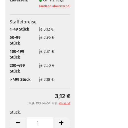
Lieferzeit:
ca. 1-2 Tage
(Ausland abweichend)
Staffelpreise
1-49 Stück
je 3,12 €
50-99
je 2,96 €
Stück
100-199
je 2,81 €
Stück
200-499
je 2,50 €
Stück
> 499 Stück
je 2,18 €
3,12 €
zzgl. 19% MwSt. zzgl.
Versand
Stück:
Stück