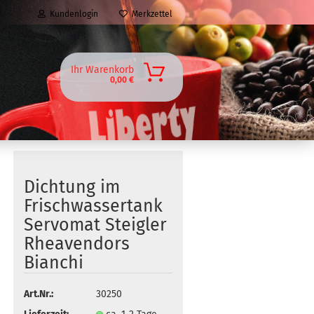
Kundenlogin
Merkzettel
Ihr Warenkorb
0,00 €
Dichtung im
Frischwassertank
Servomat Steigler
Rheavendors
Bianchi
Art.Nr.:
30250