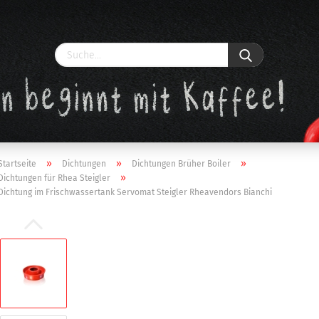
»
»
»
Startseite
Dichtungen
Dichtungen Brüher Boiler
»
Dichtungen für Rhea Steigler
Dichtung im Frischwassertank Servomat Steigler Rheavendors Bianchi
Konto erstellen
Passwort vergessen?