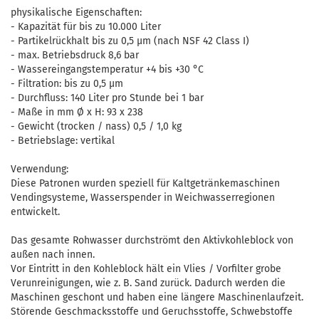
physikalische Eigenschaften:
- Kapazität für bis zu 10.000 Liter
- Partikelrückhalt bis zu 0,5 µm (nach NSF 42 Class I)
- max. Betriebsdruck 8,6 bar
- Wassereingangstemperatur +4 bis +30 °C
- Filtration: bis zu 0,5 µm
- Durchfluss: 140 Liter pro Stunde bei 1 bar
- Maße in mm Ø x H: 93 x 238
- Gewicht (trocken / nass) 0,5 / 1,0 kg
- Betriebslage: vertikal
Verwendung:
Diese Patronen wurden speziell für Kaltgetränkemaschinen
Vendingsysteme, Wasserspender in Weichwasserregionen
entwickelt.
Das gesamte Rohwasser durchströmt den Aktivkohleblock von
außen nach innen.
Vor Eintritt in den Kohleblock hält ein Vlies / Vorfilter grobe
Verunreinigungen, wie z. B. Sand zurück. Dadurch werden die
Maschinen geschont und haben eine längere Maschinenlaufzeit.
Störende Geschmacksstoffe und Geruchsstoffe, Schwebstoffe